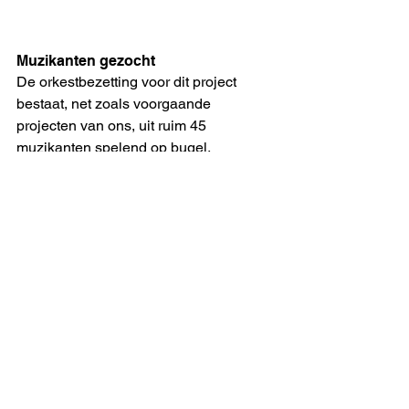
Muzikanten gezocht
De orkestbezetting voor dit project 
bestaat, net zoals voorgaande 
projecten van ons, uit ruim 45 
muzikanten spelend op bugel, 
saxofoon, hoorn, trompet, trombone, 
euphonium, es- en besbas en slagwerk 
zowel percussie als melodisch. 
Ben je enthousiast geworden en wil je 
weer meedoen? Schrijf je dan in via de 
site!
Via 
deze pagina
 vind je de criteria en 
voorwaarden, werkwijze van 
inschrijving, repetitielocaties en het 