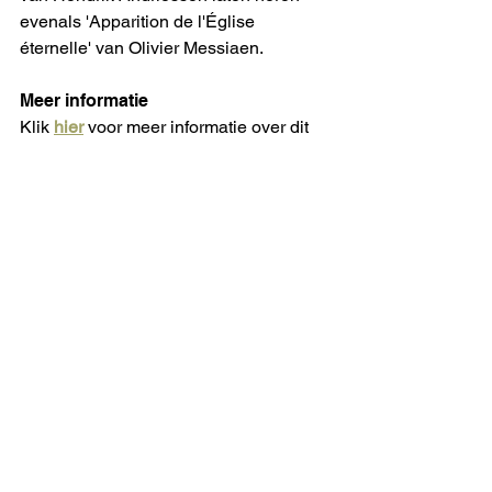
evenals 'Apparition de l'Église 
éternelle' van Olivier Messiaen.
Meer informatie
Klik 
hier
 voor meer informatie over dit 
project, de repetitiedata en masterclass 
dag waarvan verwacht wordt dat je 
deze hele dag aanwezig kunt zijn.
We zien graag je inschrijving tegemoet!
Alles weergeven
Recente blogposts