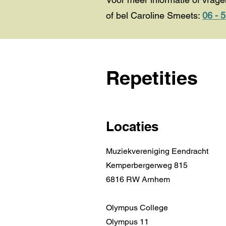
of bel Caroline Smeets:
06 - 
Repetities
Locaties
Muziekvereniging Eendracht
Kemperbergerweg 815
6816 RW Arnhem
Olympus College
Olympus 11