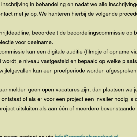
nschrijving in behandeling en nadat we alle inschrijvi
tact met je op. We hanteren hierbij de volgende proced
chrijfdeadline, beoordeelt de beoordelingscommissie op b
electie voor deelname.
commissie kan een digitale auditie (filmpje of opname via
l wordt je niveau vastgesteld en bepaald op welke plaats
ij twijfelgevallen kan een proefperiode worden afgesprok
nmelden geen open vacatures zijn, dan plaatsen we je 
 ontstaat of als er voor een project een invaller nodig i
ject uitsluiten als aan één of meerdere bovenstaande 
en neem contact op via
info@openfanfareorkest.nl