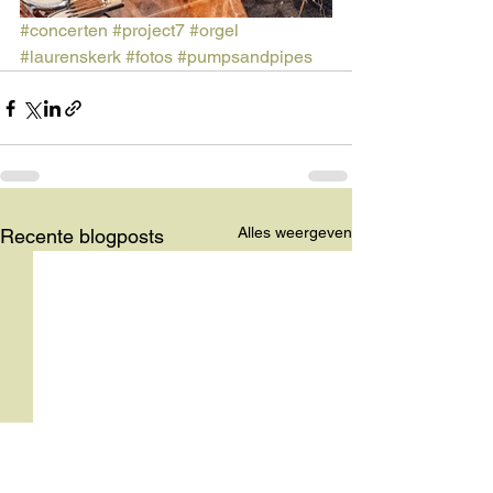
#concerten
#project7
#orgel
#laurenskerk
#fotos
#pumpsandpipes
Alles weergeven
Recente blogposts