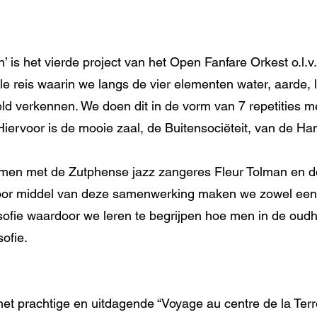
’ is het vierde project van het Open Fanfare Orkest o.l.v.
reis waarin we langs de vier elementen water, aarde, lu
d verkennen. We doen dit in de vorm van 7 repetities met 
 Hiervoor is de mooie zaal, de Buitensociëteit, van de H
amen met de Zutphense jazz zangeres Fleur Tolman en d
or middel van deze samenwerking maken we zowel een c
osofie waardoor we leren te begrijpen hoe men in de oud
ofie.
et prachtige en uitdagende “Voyage au centre de la Terr